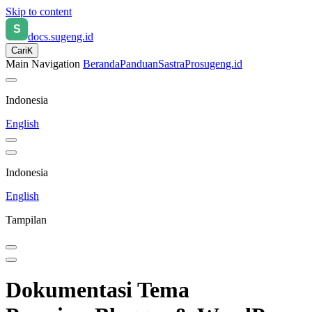
Skip to content
docs.sugeng.id
Cari
K
Main Navigation
Beranda
Panduan
SastraPro
sugeng.id
Indonesia
English
Indonesia
English
Tampilan
Dokumentasi Tema